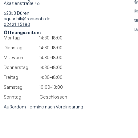
S
Wi
Akazienstraße 46
Be
Za
52353 Düren
aquaribik@rosscob.de
N
Ve
02421 15180
De
Öffnungszeiten:
Montag
14:30–18:00
Dienstag
14:30–18:00
Mittwoch
14:30–18:00
Donnerstag
14:30–18:00
Freitag
14:30–18:00
Samstag
10:00–13:00
Sonntag
Geschlossen
Außerdem Termine nach Vereinbarung