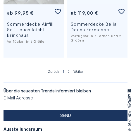
ab
99,95
€
ab
119,00
€
Sommerdecke Airfill
Sommerdecke Bella
Softtouch leicht
Donna Formesse
Brinkhaus
Verfügbar in 7 Farben und 2
Größen
Verfügbar in 6 Größen
Zurück
1
2
Weiter
Über die neuesten Trends informiert bleiben
A
S
H
&
Ü
Be
S
A
W
I
S
SEND
La
A
Se
M
Da
Ausstellungsraum
Ko