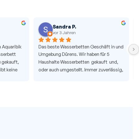
Sandra P.
vor 3 Jahren
Aquaribik  
Das beste Wasserbetten Geschäft in und 
serbett 
Umgebung Dürens. Wir haben für 5 
 gekauft, 
Haushalte Wasserbetten  gekauft  und, 
bt keine 
oder auch umgestellt. Immer zuverlässig, 
kompetent und hilfsbereit.  Frau Roß und 
 ist 
Ihre Mitarbeiter sind immer gut  drauf und 
 unser 
für nette Überraschung gut.. Qualität der 
r gekauft. 
Betten 1A. Service 1A. Alles 1A
 im alten 
Beratung 
 wieder 1a, 
len! TOP