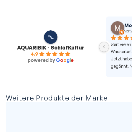
Rainer P.
Mo
vor 2 Jahren
vor 
Seit vielen
AQUARIBIK - SchlafKultur
Wasserbett
4.9
Jetzt haben
powered by
G
o
o
g
l
e
gegönnt. Na
Team hat s
Aquarik Wa
empfehlen.
ansprechba
Weitere Produkte der Marke