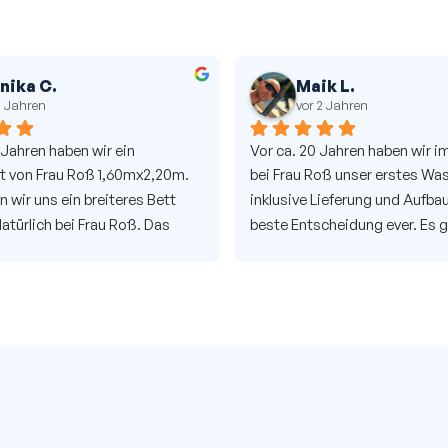
nika C.
Maik L.
2 Jahren
vor 2 Jahren
 Jahren haben wir ein 
Vor ca. 20 Jahren haben wir im 
 von Frau Roß 1,60mx2,20m. 
bei Frau Roß unser erstes Was
 wir uns ein breiteres Bett 
inklusive Lieferung und Aufbau
türlich bei Frau Roß. Das 
beste Entscheidung ever. Es gi
uper ab- und aufgebaut. 
bessere Schlafqualität als ein 
sserbetten können wir nur 
Wasserbett, auch die Beratung
 Super Service und immer 
erstklassig. Deshalb haben wir
r.
zweites Wasserbett wieder hie
Und uns wurde sofort das Loch
Wasserbett geflickt. Und die 
von Frau Roß war auch diesmal
können wir nur jedem empfeh