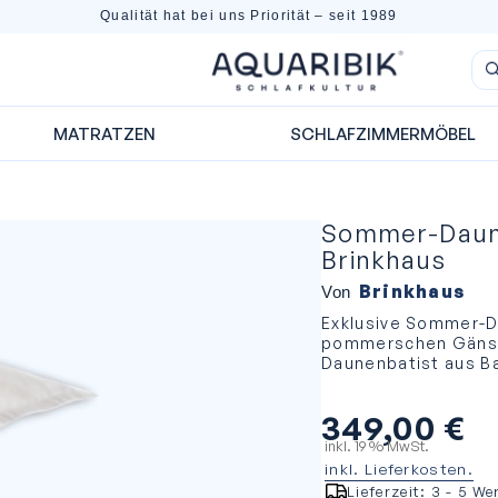
Qualität hat bei uns Priorität – seit 1989
MATRATZEN
SCHLAFZIMMERMÖBEL
Sommer-Daun
Brinkhaus
Brinkhaus
Von
Exklusive Sommer-D
pommerschen Gänsed
Daunenbatist aus Ba
349,00
€
inkl. 19 % MwSt.
inkl. Lieferkosten.
Lieferzeit:
3 - 5 We