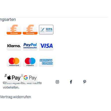
ngsarten
©2026 Aquaribik. Alle Rechte
vorbehalten.
Vertrag widerrufen