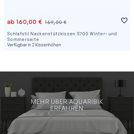
ab
160,00
€
169,00
€
Schlafstil Nackenstützkissen S700 Winter- und
Sommerseite
Verfügbar in 2 Kissenhöhen
MEHR ÜBER AQUARIBIK
ERFAHREN
M