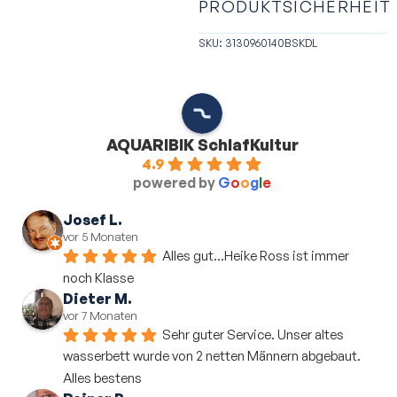
PRODUKTSICHERHEIT
SKU: 3130960140BSKDL
AQUARIBIK SchlafKultur
4.9
powered by
G
o
o
g
l
e
Josef L.
vor 5 Monaten
Alles gut...Heike Ross ist immer 
noch Klasse
Dieter M.
vor 7 Monaten
Sehr guter Service. Unser altes 
wasserbett wurde von 2 netten Männern abgebaut. 
Alles bestens