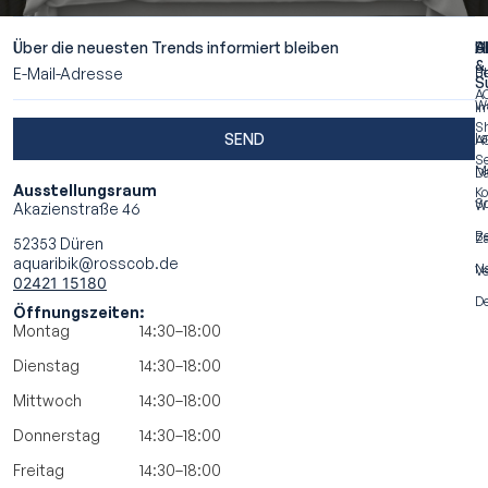
Ü
AQU
ERF
Über die neuesten Trends informiert bleiben
A
S
H
&
Ü
Be
S
A
W
I
S
SEND
La
A
Se
M
Da
Ausstellungsraum
Ko
S
Wi
Akazienstraße 46
Be
Za
52353 Düren
aquaribik@rosscob.de
N
Ve
02421 15180
De
Öffnungszeiten:
Montag
14:30–18:00
Dienstag
14:30–18:00
Mittwoch
14:30–18:00
Donnerstag
14:30–18:00
Freitag
14:30–18:00