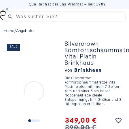
Qualität hat bei uns Priorität – seit 1989
0
Home
/
Angebote
Silvercrown
SALE
Komfortschaummatr
Vital Platin
Brinkhaus
Brinkhaus
Von
Die Silvercrown
Komfortschaummatratze Vital
Platin bietet mit ihrem 7-Zonen-
Kern und einer 5 cm hohen
Noppenauflage ideale
Entspannung. In 4 Größen und 3
Härtegraden erhältlich.
349,00
€
399,00
€
inkl. 19 % MwSt.