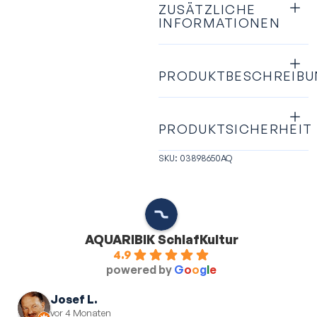
ZUSÄTZLICHE
INFORMATIONEN
PRODUKTBESCHREIB
PRODUKTSICHERHEIT
SKU: 03898650AQ
AQUARIBIK SchlafKultur
4.9
powered by
G
o
o
g
l
e
Josef L.
vor 4 Monaten