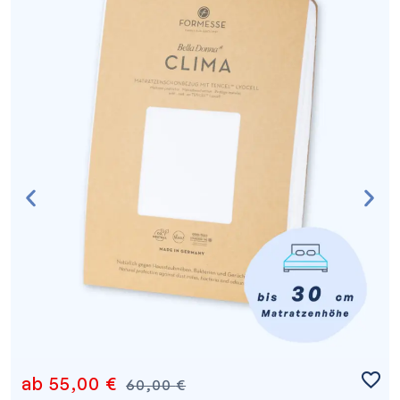
ab
55,00
€
60,00
€