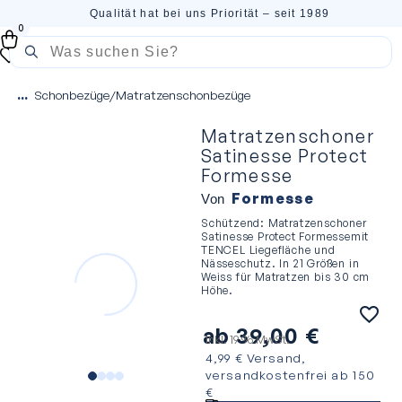
Qualität hat bei uns Priorität – seit 1989
0
...
Schonbezüge
/
Matratzenschonbezüge
Matratzenschoner
Satinesse Protect
Formesse
Formesse
Von
Schützend: Matratzenschoner
Satinesse Protect Formessemit
TENCEL Liegefläche und
Nässeschutz. In 21 Größen in
Weiss für Matratzen bis 30 cm
Höhe.
ab
39,00
€
inkl. 19 % MwSt.
4,99 € Versand,
versandkostenfrei ab 150
€