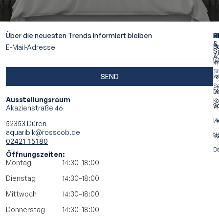
M
Ü
AQU
ERF
Über die neuesten Trends informiert bleiben
A
S
H
&
Ü
Be
S
A
W
I
S
SEND
La
A
Se
M
Da
Ausstellungsraum
Ko
S
Wi
Akazienstraße 46
Be
Za
52353 Düren
aquaribik@rosscob.de
N
Ve
02421 15180
De
Öffnungszeiten:
Montag
14:30–18:00
Dienstag
14:30–18:00
Mittwoch
14:30–18:00
Donnerstag
14:30–18:00