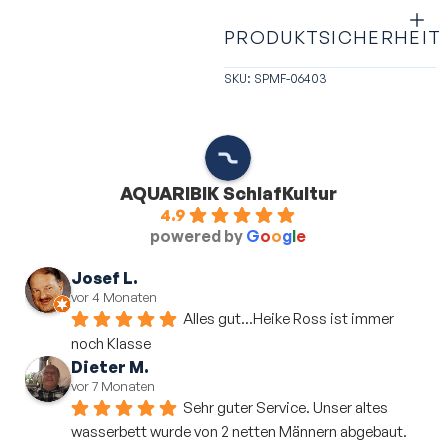
PRODUKTSICHERHEIT
SKU: SPMF-06403
AQUARIBIK SchlafKultur
4.9
powered by
G
o
o
g
l
e
Josef L.
vor 4 Monaten
Alles gut...Heike Ross ist immer 
noch Klasse
Dieter M.
vor 7 Monaten
Sehr guter Service. Unser altes 
wasserbett wurde von 2 netten Männern abgebaut. 