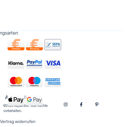
ngsarten
©2026 Aquaribik. Alle Rechte
vorbehalten.
Vertrag widerrufen