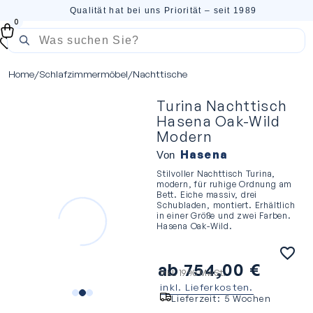
Qualität hat bei uns Priorität – seit 1989
0
Home
/
Schlafzimmermöbel
/
Nachttische
Turina Nachttisch
Hasena Oak-Wild
Modern
Hasena
Von
Stilvoller Nachttisch Turina,
modern, für ruhige Ordnung am
Bett. Eiche massiv, drei
Schubladen, montiert. Erhältlich
in einer Größe und zwei Farben.
Hasena Oak-Wild.
ab
754,00
€
inkl. 19 % MwSt.
inkl. Lieferkosten.
Lieferzeit:
5 Wochen