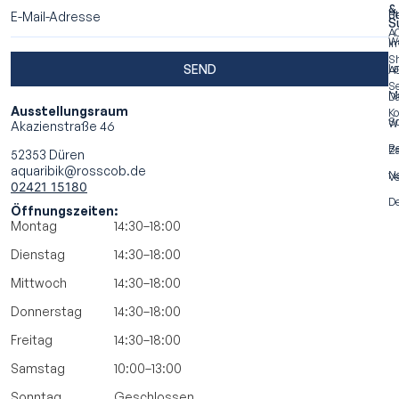
&
Ü
Be
S
A
W
I
S
SEND
La
A
Se
M
Da
Ausstellungsraum
Ko
S
Wi
Akazienstraße 46
Be
Za
52353 Düren
aquaribik@rosscob.de
N
Ve
02421 15180
De
Öffnungszeiten:
Montag
14:30–18:00
Dienstag
14:30–18:00
Mittwoch
14:30–18:00
Donnerstag
14:30–18:00
Freitag
14:30–18:00
Samstag
10:00–13:00
Sonntag
Geschlossen