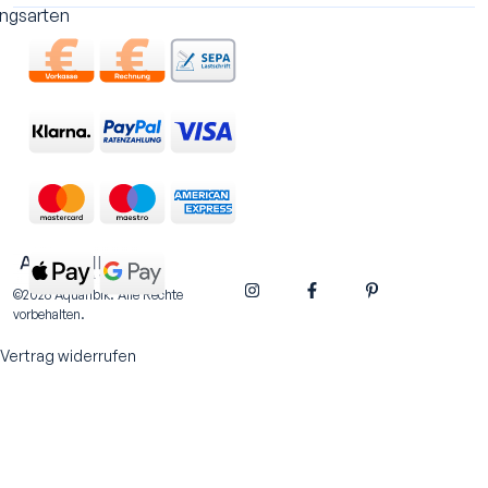
ngsarten
©2026 Aquaribik. Alle Rechte
vorbehalten.
Vertrag widerrufen