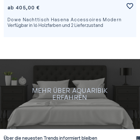
ab
405,00
€
Dowe Nachttisch Hasena Accessoires Modern
Verfügbar in 16 Holzfarben und 2 Lieferzustand
MEHR ÜBER AQUARIBIK
ERFAHREN
M
Ü
AQU
ERF
Über die neuesten Trends informiert bleiben
A
S
H