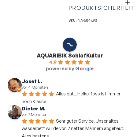
PRODUKTSICHERHEIT
SKU: NA-5847.93
AQUARIBIK SchlafKultur
4.9
powered by
G
o
o
g
l
e
Josef L.
vor 4 Monaten
Alles gut...Heike Ross ist immer 
noch Klasse
Dieter M.
vor 7 Monaten
Sehr guter Service. Unser altes 
wasserbett wurde von 2 netten Männern abgebaut. 
Alles bestens