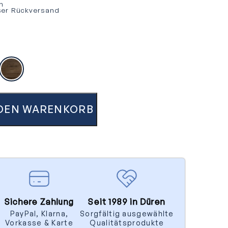
n
ser Rückversand
, lackiert
, gebürstet, geölt
buche natur, geölt
Nussbaum, geölt
 DEN WARENKORB
Sichere Zahlung
Seit 1989 in Düren
PayPal, Klarna,
Sorgfältig ausgewählte
Vorkasse & Karte
Qualitätsprodukte