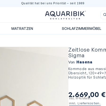
Qualität hat bei uns Priorität – seit 1989
MATRATZEN
SCHLAFZIMMERMÖBEL
Zeitlose Kom
Sigma
Hasena
Von
Kommode aus massiv
Übersicht, 120×49×71
Holzoptik für Schlaf
2.669,00
€
inkl. 19 % MwSt.
inkl. Lieferkosten.