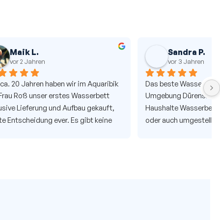
Sandra P.
vor 3 Jahren
Aquaribik  
Das beste Wasserbetten Geschäft in und 
serbett 
Umgebung Dürens. Wir haben für 5 
 gekauft, 
Haushalte Wasserbetten  gekauft  und, 
bt keine 
oder auch umgestellt. Immer zuverlässig, 
kompetent und hilfsbereit.  Frau Roß und 
 ist 
Ihre Mitarbeiter sind immer gut  drauf und 
 unser 
für nette Überraschung gut.. Qualität der 
r gekauft. 
Betten 1A. Service 1A. Alles 1A
 im alten 
Beratung 
 wieder 1a, 
len! TOP