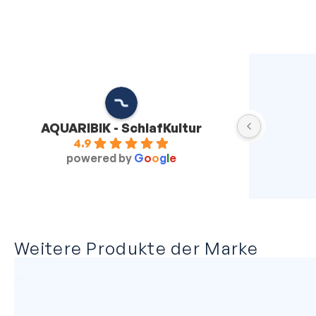
Rainer P.
Mo
vor 2 Jahren
vor 
Seit vielen
AQUARIBIK - SchlafKultur
Wasserbett
4.9
Jetzt haben
powered by
G
o
o
g
l
e
gegönnt. Na
Team hat s
Aquarik Wa
empfehlen.
ansprechba
Weitere Produkte der Marke