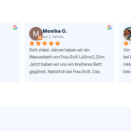
nika C.
Maik L.
2 Jahren
vor 2 Jahren
 Jahren haben wir ein 
Vor ca. 20 Jahren haben wir im 
 von Frau Roß 1,60mx2,20m. 
bei Frau Roß unser erstes Was
 wir uns ein breiteres Bett 
inklusive Lieferung und Aufbau
türlich bei Frau Roß. Das 
beste Entscheidung ever. Es gi
uper ab- und aufgebaut. 
bessere Schlafqualität als ein 
sserbetten können wir nur 
Wasserbett, auch die Beratung
 Super Service und immer 
erstklassig. Deshalb haben wir
r.
zweites Wasserbett wieder hie
Und uns wurde sofort das Loch
Wasserbett geflickt. Und die 
von Frau Roß war auch diesmal
können wir nur jedem empfeh