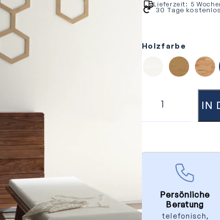
Lieferzeit:
5 Woche
30 Tage kostenlo
Holzfarbe
Buche weiss deckend
Eiche bianco
Kern
IN
Persönliche
Beratung
telefonisch,