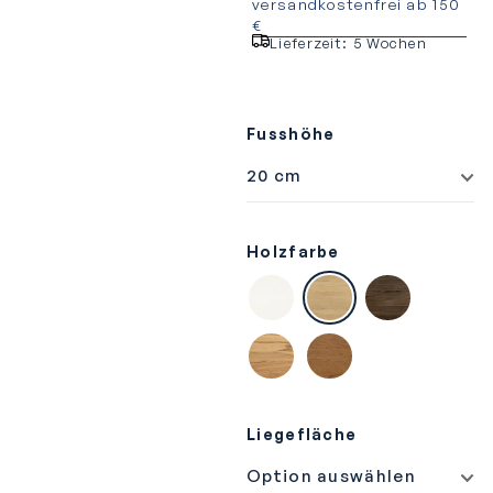
versandkostenfrei ab 150
€
Lieferzeit:
5 Wochen
Fusshöhe
Holzfarbe
Buche weiss deckend, lackiert
Eiche bright, geölt
Nussbaum, ge
Wildbuche natur, geölt
Wildeiche natur, geölt
Liegefläche