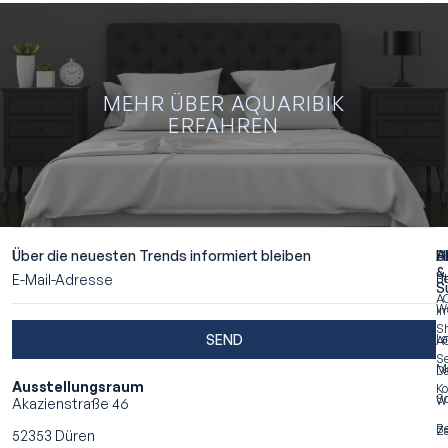
MEHR ÜBER AQUARIBIK
ERFAHREN
M
Ü
AQU
ERF
Über die neuesten Trends informiert bleiben
A
S
H
&
Ü
Be
S
A
W
I
S
SEND
La
A
Se
M
Da
Ausstellungsraum
Ko
S
Wi
Akazienstraße 46
Be
Za
52353 Düren