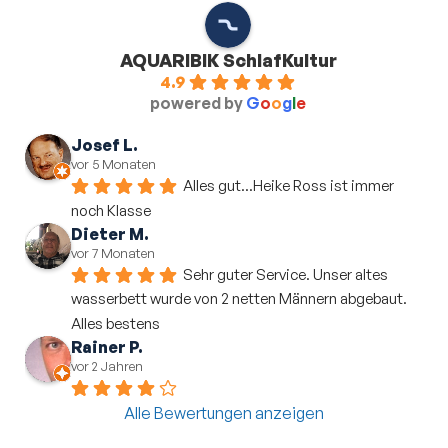
AQUARIBIK SchlafKultur
4.9
powered by
G
o
o
g
l
e
Josef L.
vor 5 Monaten
Alles gut...Heike Ross ist immer 
noch Klasse
Dieter M.
vor 7 Monaten
Sehr guter Service. Unser altes 
wasserbett wurde von 2 netten Männern abgebaut. 
Alles bestens
Rainer P.
vor 2 Jahren
Alle Bewertungen anzeigen