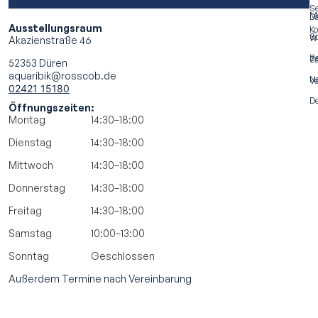
Se
M
Da
Ausstellungsraum
Ko
S
Wi
Akazienstraße 46
Be
Za
52353 Düren
aquaribik@rosscob.de
N
Ve
02421 15180
De
Öffnungszeiten:
Montag
14:30–18:00
Dienstag
14:30–18:00
Mittwoch
14:30–18:00
Donnerstag
14:30–18:00
Freitag
14:30–18:00
Samstag
10:00–13:00
Sonntag
Geschlossen
Außerdem Termine nach Vereinbarung