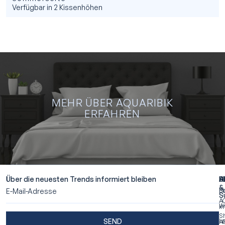
Verfügbar in 2 Kissenhöhen
MEHR ÜBER AQUARIBIK
ERFAHREN
M
Ü
AQU
ERF
Über die neuesten Trends informiert bleiben
A
S
H
&
Ü
Be
S
A
W
I
S
SEND
La
A