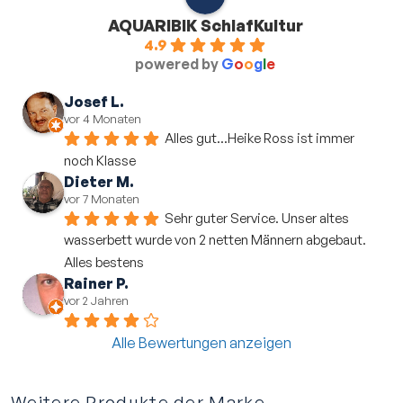
AQUARIBIK SchlafKultur
4.9
powered by
G
o
o
g
l
e
Josef L.
vor 4 Monaten
Alles gut...Heike Ross ist immer 
noch Klasse
Dieter M.
vor 7 Monaten
Sehr guter Service. Unser altes 
wasserbett wurde von 2 netten Männern abgebaut. 
Alles bestens
Rainer P.
vor 2 Jahren
Alle Bewertungen anzeigen
Weitere Produkte der Marke