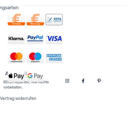
ngsarten
©2026 Aquaribik. Alle Rechte
vorbehalten.
Vertrag widerrufen