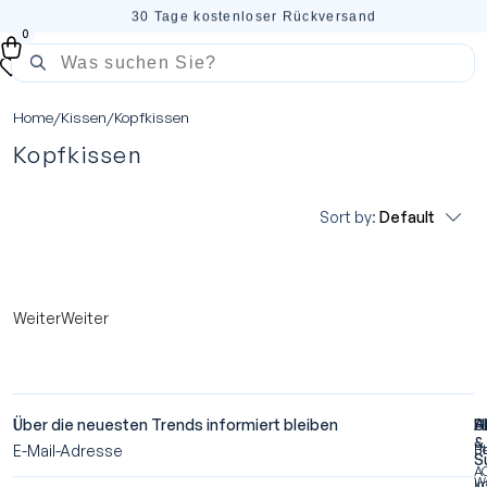
30 Tage kostenloser Rückversand
0
Home
/
Kissen
/
Kopfkissen
Kopfkissen
Sort by:
Default
WeiterWeiter
Über die neuesten Trends informiert bleiben
A
S
H
&
Ü
Be
S
A
W
I