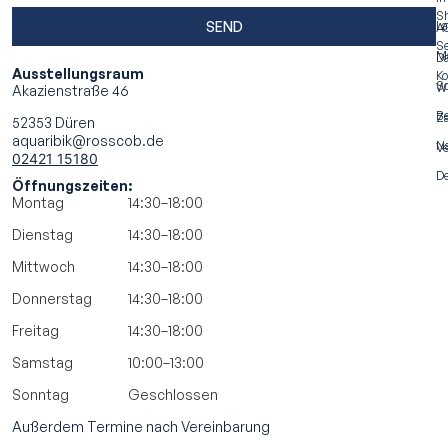
S
SEND
La
A
Se
M
Da
Ausstellungsraum
Ko
S
Wi
Akazienstraße 46
Be
Za
52353 Düren
aquaribik@rosscob.de
N
Ve
02421 15180
De
Öffnungszeiten:
Montag
14:30–18:00
Dienstag
14:30–18:00
Mittwoch
14:30–18:00
Donnerstag
14:30–18:00
Freitag
14:30–18:00
Samstag
10:00–13:00
Sonntag
Geschlossen
Außerdem Termine nach Vereinbarung